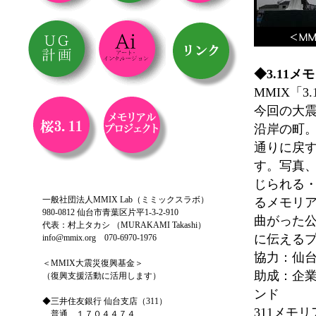
◆3.11
MMIX「
今回の大
沿岸の町
通りに戻
す。写真
じられる
一般社団法人MMIX Lab（ミミックスラボ）
るメモリ
980-0812 仙台市青葉区片平1-3-2-910
曲がった
代表：村上タカシ （MURAKAMI Takashi）
に伝える
info@mmix.org 070-6970-1976
協力：仙
＜MMIX大震災復興基金＞
助成：企
（復興支援活動に活用します）
ンド
◆三井住友銀行 仙台支店（311）
311メモ
普通 １７０４４７４