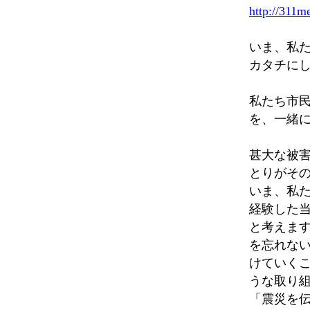
http://311m
いま、私
カタチに
私たち市
を、一緒
甚大な被
とりがそ
いま、私
経験した
と考えます
を忘れな
けていくこ
うな取り
「震災を