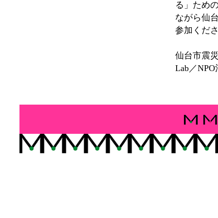
る」ため
ながら仙
参加くだ
仙台市震災
Lab／N