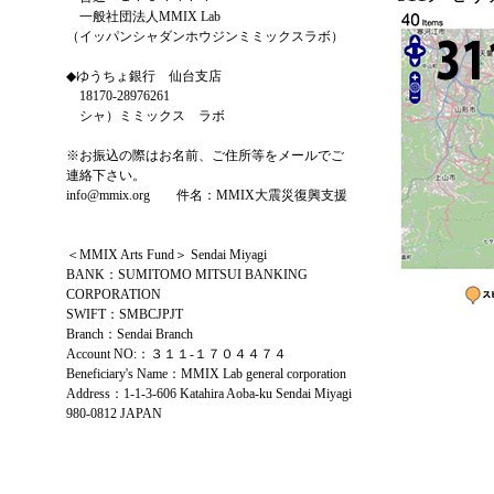
一般社団法人MMIX Lab
（イッパンシャダンホウジンミミックスラボ）
◆ゆうちょ銀行 仙台支店
18170-28976261
シャ）ミミックス ラボ
※お振込の際はお名前、ご住所等をメールでご
連絡下さい。
info@mmix.org 件名：MMIX大震災復興支援
＜MMIX Arts Fund＞ Sendai Miyagi
BANK：SUMITOMO MITSUI BANKING
CORPORATION
SWIFT：SMBCJPJT
Branch：Sendai Branch
Account NO:：３１１-１７０４４７４
Beneficiary's Name：MMIX Lab general corporation
Address：1-1-3-606 Katahira Aoba-ku Sendai Miyagi
980-0812 JAPAN